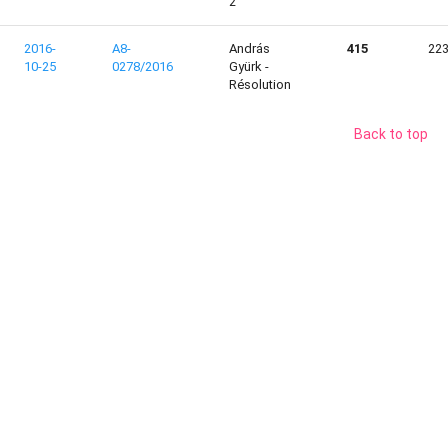
2
2016-
A8-
András
415
22
10-25
0278/2016
Gyürk -
Résolution
Back to top