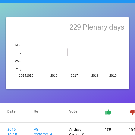
229
Plenary days
Mon
Tue
Wed
Thu
2014
2015
2016
2017
2018
2019
Date
Ref
Vote
2016-
A8-
András
439
18
10-25
0278/2016
Gyürk - §